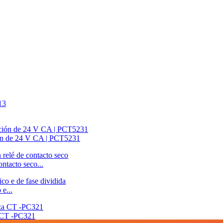
ción de 24 V CA | PCT5231
ntacto seco...
e...
a CT -PC321