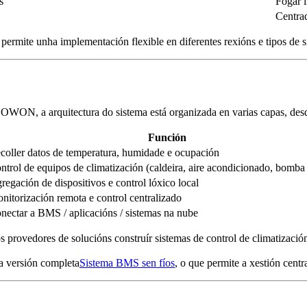
s
Fogar i
Centra
ermite unha implementación flexible en diferentes rexións e tipos de
WON, a arquitectura do sistema está organizada en varias capas, desd
Función
coller datos de temperatura, humidade e ocupación
ntrol de equipos de climatización (caldeira, aire acondicionado, bomba 
regación de dispositivos e control lóxico local
nitorización remota e control centralizado
nectar a BMS / aplicacións / sistemas na nube
s provedores de solucións construír sistemas de control de climatización
a versión completa
Sistema BMS sen fíos
, o que permite a xestión centra