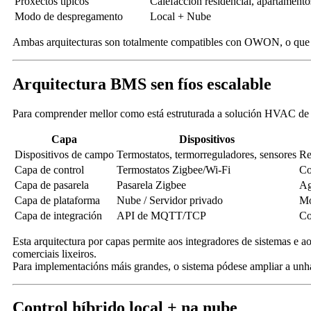
Proxectos típicos
Calefacción residencial, apartamento
Modo de despregamento
Local + Nube
Ambas arquitecturas son totalmente compatibles con OWON, o que p
Arquitectura BMS sen fíos escalable
Para comprender mellor como está estruturada a solución HVAC de O
Capa
Dispositivos
Dispositivos de campo
Termostatos, termorreguladores, sensores
Re
Capa de control
Termostatos Zigbee/Wi-Fi
Co
Capa de pasarela
Pasarela Zigbee
Ag
Capa de plataforma
Nube / Servidor privado
Mo
Capa de integración
API de MQTT/TCP
Co
Esta arquitectura por capas permite aos integradores de sistemas e ao
comerciais lixeiros.
Para implementacións máis grandes, o sistema pódese ampliar a unh
Control híbrido local + na nube