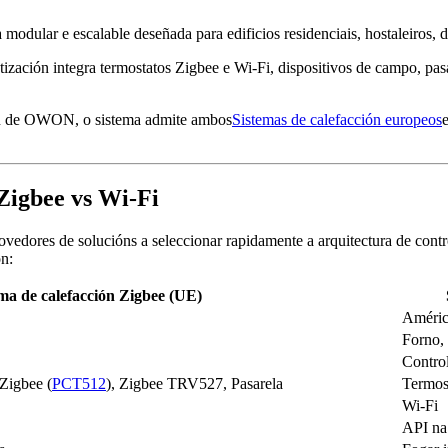
dular e escalable deseñada para edificios residenciais, hostaleiros, d
ización integra termostatos Zigbee e Wi-Fi, dispositivos de campo, pas
ión de OWON, o sistema admite ambos
Sistemas de calefacción europeos
 Zigbee vs Wi-Fi
vedores de solucións a seleccionar rapidamente a arquitectura de contr
n:
ma de calefacción Zigbee (UE)
Améric
Forno, 
Control
Zigbee (
PCT512
), Zigbee TRV527, Pasarela
Termos
Wi-Fi
API na