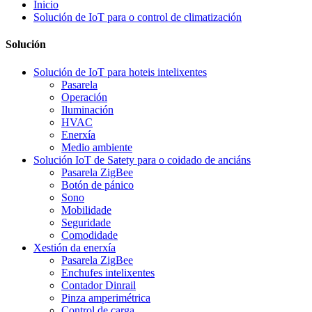
Inicio
Solución de IoT para o control de climatización
Solución
Solución de IoT para hoteis intelixentes
Pasarela
Operación
Iluminación
HVAC
Enerxía
Medio ambiente
Solución IoT de Satety para o coidado de anciáns
Pasarela ZigBee
Botón de pánico
Sono
Mobilidade
Seguridade
Comodidade
Xestión da enerxía
Pasarela ZigBee
Enchufes intelixentes
Contador Dinrail
Pinza amperimétrica
Control de carga