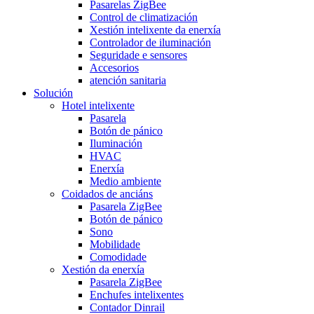
Pasarelas ZigBee
Control de climatización
Xestión intelixente da enerxía
Controlador de iluminación
Seguridade e sensores
Accesorios
atención sanitaria
Solución
Hotel intelixente
Pasarela
Botón de pánico
Iluminación
HVAC
Enerxía
Medio ambiente
Coidados de anciáns
Pasarela ZigBee
Botón de pánico
Sono
Mobilidade
Comodidade
Xestión da enerxía
Pasarela ZigBee
Enchufes intelixentes
Contador Dinrail