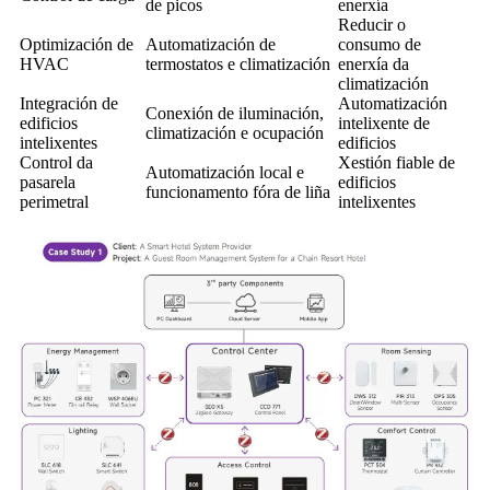
de picos
enerxía
Reducir o
Optimización de
Automatización de
consumo de
HVAC
termostatos e climatización
enerxía da
climatización
Integración de
Automatización
Conexión de iluminación,
edificios
intelixente de
climatización e ocupación
intelixentes
edificios
Control da
Xestión fiable de
Automatización local e
pasarela
edificios
funcionamento fóra de liña
perimetral
intelixentes