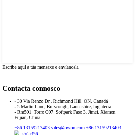
Escribe aquí a túa mensaxe e envíanosla
Contacta connosco
- 30 Via Renzo Dr., Richmond Hill, ON, Canadá
- 5 Martin Lane, Burscough, Lancashire, Inglaterra
- Rm501, Torre C07, Softpark Fase 3, Jimei, Xiamen,
Fujian, China
+86 13159213403
sales@owon.com
+86 13159213403
grúa356