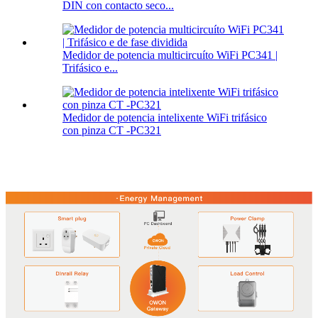
DIN con contacto seco...
Medidor de potencia multicircuíto WiFi PC341 |
Trifásico e...
Medidor de potencia intelixente WiFi trifásico
con pinza CT -PC321