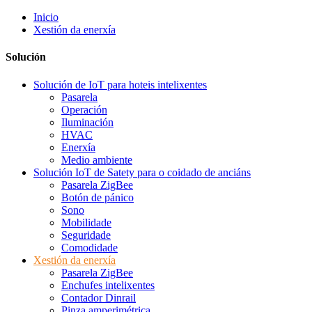
Inicio
Xestión da enerxía
Solución
Solución de IoT para hoteis intelixentes
Pasarela
Operación
Iluminación
HVAC
Enerxía
Medio ambiente
Solución IoT de Satety para o coidado de anciáns
Pasarela ZigBee
Botón de pánico
Sono
Mobilidade
Seguridade
Comodidade
Xestión da enerxía
Pasarela ZigBee
Enchufes intelixentes
Contador Dinrail
Pinza amperimétrica