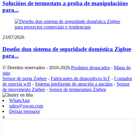
Solucións de termostato a proba de manipulacións
para...
23/07/2026
Deseño dun sistema de seguridade doméstica Zigbee
para...
© Dereitos reservados - 2010-2026.
Produtos destacados
-
Mapa do
sitio
Sensor de porta Zigbee
-
Fabricantes de dispositivos IoT
-
Contador
de enerxía wifi
-
Sistema intelixente de atención a anciáns
-
Sensor
de movemento Zigbee
-
Sensor de temperatura Zigbee
WhatsApp
sales@owon.com
Deixar mensaxe
x