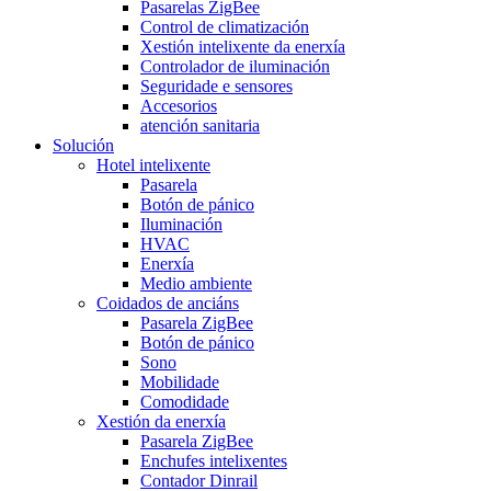
Pasarelas ZigBee
Control de climatización
Xestión intelixente da enerxía
Controlador de iluminación
Seguridade e sensores
Accesorios
atención sanitaria
Solución
Hotel intelixente
Pasarela
Botón de pánico
Iluminación
HVAC
Enerxía
Medio ambiente
Coidados de anciáns
Pasarela ZigBee
Botón de pánico
Sono
Mobilidade
Comodidade
Xestión da enerxía
Pasarela ZigBee
Enchufes intelixentes
Contador Dinrail