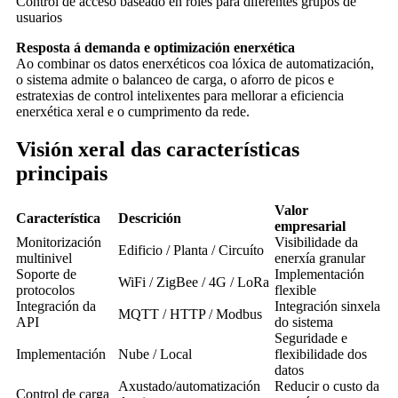
Control de acceso baseado en roles para diferentes grupos de
usuarios
Resposta á demanda e optimización enerxética
Ao combinar os datos enerxéticos coa lóxica de automatización,
o sistema admite o balanceo de carga, o aforro de picos e
estratexias de control intelixentes para mellorar a eficiencia
enerxética xeral e o cumprimento da rede.
Visión xeral das características
principais
Valor
Característica
Descrición
empresarial
Monitorización
Visibilidade da
Edificio / Planta / Circuíto
multinivel
enerxía granular
Soporte de
Implementación
WiFi / ZigBee / 4G / LoRa
protocolos
flexible
Integración da
Integración sinxela
MQTT / HTTP / Modbus
API
do sistema
Seguridade e
Implementación
Nube / Local
flexibilidade dos
datos
Axustado/automatización
Reducir o custo da
Control de carga