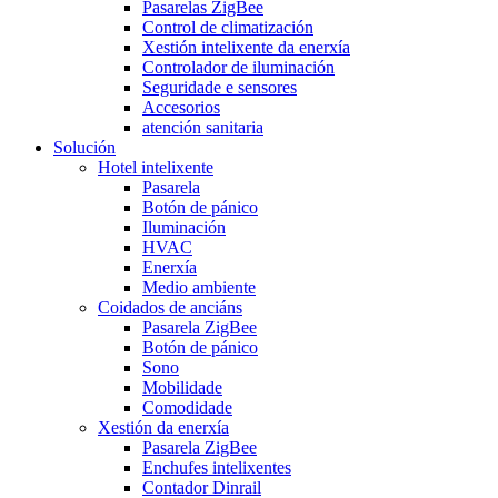
Pasarelas ZigBee
Control de climatización
Xestión intelixente da enerxía
Controlador de iluminación
Seguridade e sensores
Accesorios
atención sanitaria
Solución
Hotel intelixente
Pasarela
Botón de pánico
Iluminación
HVAC
Enerxía
Medio ambiente
Coidados de anciáns
Pasarela ZigBee
Botón de pánico
Sono
Mobilidade
Comodidade
Xestión da enerxía
Pasarela ZigBee
Enchufes intelixentes
Contador Dinrail