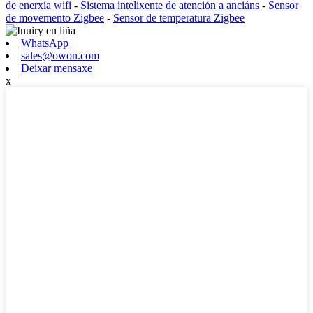
de enerxía wifi
-
Sistema intelixente de atención a anciáns
-
Sensor
de movemento Zigbee
-
Sensor de temperatura Zigbee
WhatsApp
sales@owon.com
Deixar mensaxe
x