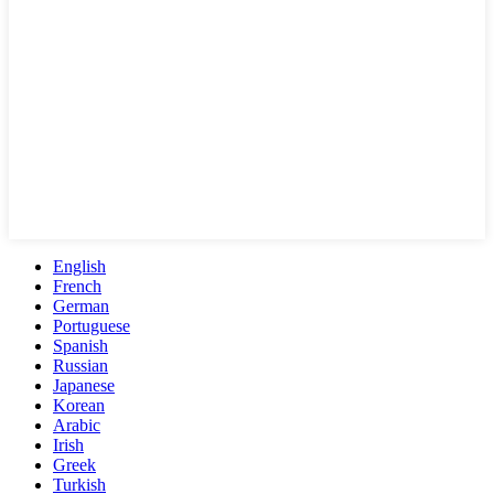
English
French
German
Portuguese
Spanish
Russian
Japanese
Korean
Arabic
Irish
Greek
Turkish