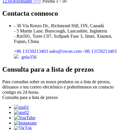
1
2
3
4
5
6
Seguinte >
>>
Páxina 1 / 50
Contacta connosco
- 30 Via Renzo Dr., Richmond Hill, ON, Canadá
- 5 Martin Lane, Burscough, Lancashire, Inglaterra
- Rm501, Torre C07, Softpark Fase 3, Jimei, Xiamen,
Fujian, China
+86 13159213403
sales@owon.com
+86 13159213403
grúa356
Consulta para a lista de prezos
Para consultas sobre os nosos produtos ou a lista de prezos,
déixanos o teu correo electrónico e poñerémonos en contacto
contigo en 24 horas.
Consulta para a lista de prezos