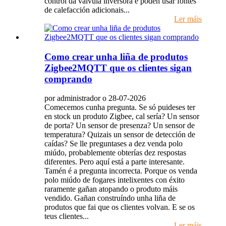
control da válvula inversora e poden usar fontes
de calefacción adicionais...
Ler máis
Como crear unha liña de produtos
Zigbee2MQTT que os clientes sigan
comprando
por administrador o 28-07-2026
Comecemos cunha pregunta. Se só puideses ter
en stock un produto Zigbee, cal sería? Un sensor
de porta? Un sensor de presenza? Un sensor de
temperatura? Quizais un sensor de detección de
caídas? Se lle preguntases a dez venda polo
miúdo, probablemente obterías dez respostas
diferentes. Pero aquí está a parte interesante.
Tamén é a pregunta incorrecta. Porque os venda
polo miúdo de fogares intelixentes con éxito
raramente gañan atopando o produto máis
vendido. Gañan construíndo unha liña de
produtos que fai que os clientes volvan. E se os
teus clientes...
Ler máis