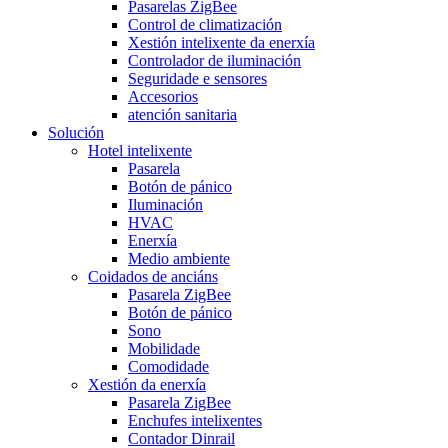
Pasarelas ZigBee
Control de climatización
Xestión intelixente da enerxía
Controlador de iluminación
Seguridade e sensores
Accesorios
atención sanitaria
Solución
Hotel intelixente
Pasarela
Botón de pánico
Iluminación
HVAC
Enerxía
Medio ambiente
Coidados de anciáns
Pasarela ZigBee
Botón de pánico
Sono
Mobilidade
Comodidade
Xestión da enerxía
Pasarela ZigBee
Enchufes intelixentes
Contador Dinrail