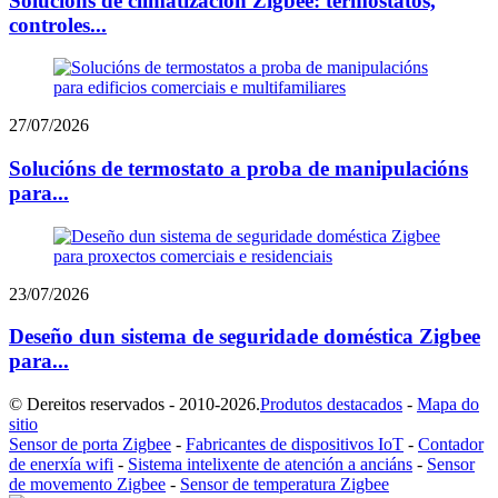
Solucións de climatización Zigbee: termostatos,
controles...
27/07/2026
Solucións de termostato a proba de manipulacións
para...
23/07/2026
Deseño dun sistema de seguridade doméstica Zigbee
para...
© Dereitos reservados - 2010-2026.
Produtos destacados
-
Mapa do
sitio
Sensor de porta Zigbee
-
Fabricantes de dispositivos IoT
-
Contador
de enerxía wifi
-
Sistema intelixente de atención a anciáns
-
Sensor
de movemento Zigbee
-
Sensor de temperatura Zigbee