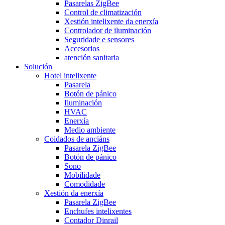
Pasarelas ZigBee
Control de climatización
Xestión intelixente da enerxía
Controlador de iluminación
Seguridade e sensores
Accesorios
atención sanitaria
Solución
Hotel intelixente
Pasarela
Botón de pánico
Iluminación
HVAC
Enerxía
Medio ambiente
Coidados de anciáns
Pasarela ZigBee
Botón de pánico
Sono
Mobilidade
Comodidade
Xestión da enerxía
Pasarela ZigBee
Enchufes intelixentes
Contador Dinrail