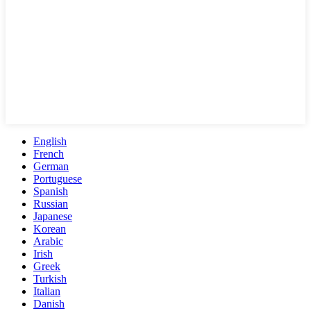
English
French
German
Portuguese
Spanish
Russian
Japanese
Korean
Arabic
Irish
Greek
Turkish
Italian
Danish