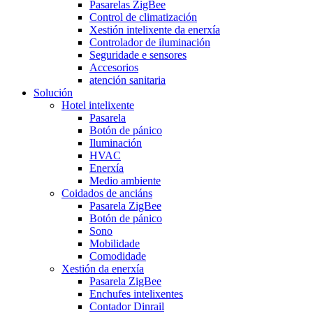
Pasarelas ZigBee
Control de climatización
Xestión intelixente da enerxía
Controlador de iluminación
Seguridade e sensores
Accesorios
atención sanitaria
Solución
Hotel intelixente
Pasarela
Botón de pánico
Iluminación
HVAC
Enerxía
Medio ambiente
Coidados de anciáns
Pasarela ZigBee
Botón de pánico
Sono
Mobilidade
Comodidade
Xestión da enerxía
Pasarela ZigBee
Enchufes intelixentes
Contador Dinrail