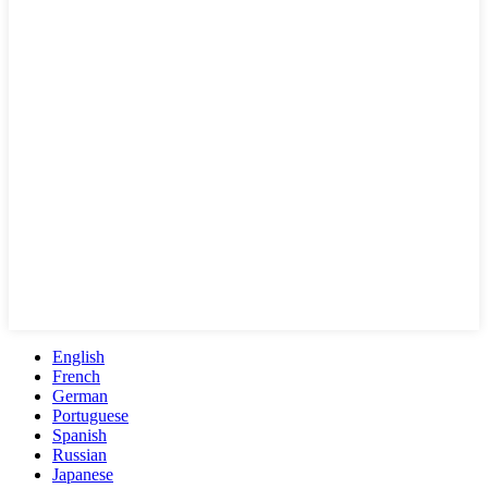
English
French
German
Portuguese
Spanish
Russian
Japanese