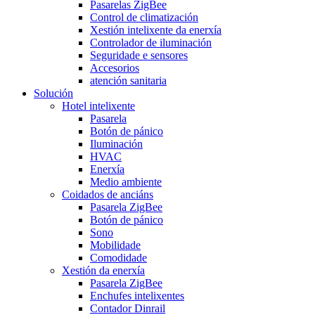
Pasarelas ZigBee
Control de climatización
Xestión intelixente da enerxía
Controlador de iluminación
Seguridade e sensores
Accesorios
atención sanitaria
Solución
Hotel intelixente
Pasarela
Botón de pánico
Iluminación
HVAC
Enerxía
Medio ambiente
Coidados de anciáns
Pasarela ZigBee
Botón de pánico
Sono
Mobilidade
Comodidade
Xestión da enerxía
Pasarela ZigBee
Enchufes intelixentes
Contador Dinrail