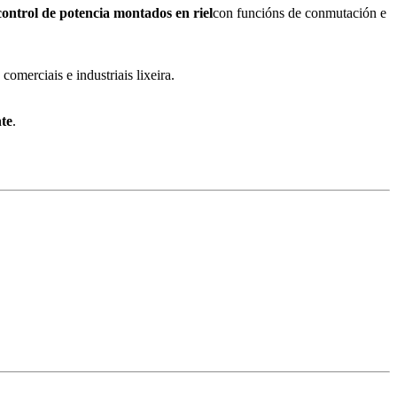
 control de potencia montados en riel
con funcións de conmutación e
omerciais e industriais lixeira.
te
.