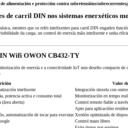
o de alimentación e protección contra sobretensións/sobrecorrentes
g
tes de carril DIN nos sistemas enerxéticos m
ásica, mentres que os relés intelixentes para carril DIN engaden funci
sibilidade da carga, un control de enerxía máis intelixente e unha efici
ril DIN Wifi OWON CB432-TY
nitorización de enerxía e a conectividade IoT nun deseño compacto de ca
.
rición
Valor do
tización intelixente
Integración sinxela con outros
ia, potencia activa e consumo total
Monitorización en tempo real 
 (área aberta)
Control remoto fiable a travé
Apto para aplicacións residenc
ón, automatización de tocar para executar
Xestión optimizada de dispos
Google
Control mans libres
Evita danos nos equipos