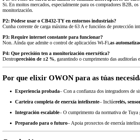
Si. En moitos mercados, especialmente para os compradores B2B, os te
monitorización.
P2: Pódese usar o CB432-TY en entornos industriais?
Cunha corrente de carga máxima de 63 A e funcións de protección inteli
P3: Require internet constante para funcionar?
Non. Aínda que admite o control de aplicacións Wi-Fi,
as automatiza
P4: Que precisión ten a monitorización enerxética?
Dentro
precisión de ±2 %
, garantindo o cumprimento das auditorías e
Por que elixir OWON para as túas necesida
Experiencia probada
– Con a confianza dos integradores de s
Carteira completa de enerxía intelixente
– Inclúe
relés, senso
Integración escalable
– O cumprimento da normativa de Tuya ga
Preparado para o futuro
– Apoia proxectos de enerxía intelixen