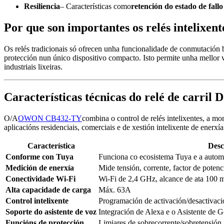
Resiliencia
– Características como
retención do estado de fall
Por que son importantes os relés intelixen
Os relés tradicionais só ofrecen unha funcionalidade de conmutación b
protección nun único dispositivo compacto. Isto permite unha mellor vi
industriais lixeiras.
Características técnicas do relé de car
O/A
OWON CB432-TY
combina o control de relés intelixentes, a mo
aplicacións residenciais, comerciais e de xestión intelixente de enerxía
Característica
Desc
Conforme con Tuya
Funciona co ecosistema Tuya e a automa
Medición de enerxía
Mide tensión, corrente, factor de potenc
Conectividade Wi-Fi
Wi-Fi de 2,4 GHz, alcance de ata 100 m
Alta capacidade de carga
Máx. 63A
Control intelixente
Programación de activación/desactivaci
Soporte do asistente de voz
Integración de Alexa e o Asistente de 
Funcións de protección
Limiares de sobrecorrente/sobretensión