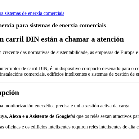
ra sistemas de enerxía comerciais
nerxía para sistemas de enerxía comerciais
en carril DIN están a chamar a atención
n crecente das normativas de sustentabilidade, as empresas de Europa e
terruptor de carril DIN, é un dispositivo compacto deseñado para o con
stalacións comerciais, edificios intelixentes e sistemas de xestión de e
opción
 monitorización enerxética precisa e unha xestión activa da carga.
uya, Alexa e o Asistente de Google
fai que os relés sexan atractivos par
as oficinas e os edificios intelixentes requiren relés intelixentes de al