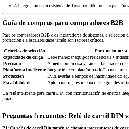
A integración co ecosistema de Tuya permitiu unha expansión sen
Guía de compras para compradores B2B
Para os compradores B2B e os integradores de sistemas, a selección do
protección e a escalabilidade tamén son factores críticos.
Criterios de selección
Por que importa
capacidade de carga
Debe manexar equipos residenciais + industri
Precisión
A medición precisa garante a facturación e 
Plataforma intelixente
Integración con plataformas IoT para automa
Protección
Evita avarías e tempos de inactividade do eq
Escalabilidade
Apto para fogares intelixentes e grandes inst
Un relé intelixente para carril DIN con monitorización de enerxía inte
prazo.
Preguntas frecuentes: Relé de carril DIN v
P1: Os relés de carril Din tamén se chaman interruptores de carr