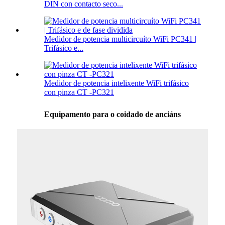
DIN con contacto seco...
Medidor de potencia multicircuíto WiFi PC341 |
Trifásico e...
Medidor de potencia intelixente WiFi trifásico
con pinza CT -PC321
Equipamento para o coidado de anciáns