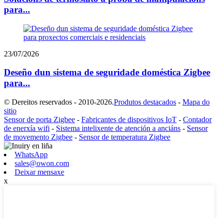
para...
23/07/2026
Deseño dun sistema de seguridade doméstica Zigbee
para...
© Dereitos reservados - 2010-2026.
Produtos destacados
-
Mapa do
sitio
Sensor de porta Zigbee
-
Fabricantes de dispositivos IoT
-
Contador
de enerxía wifi
-
Sistema intelixente de atención a anciáns
-
Sensor
de movemento Zigbee
-
Sensor de temperatura Zigbee
WhatsApp
sales@owon.com
Deixar mensaxe
x