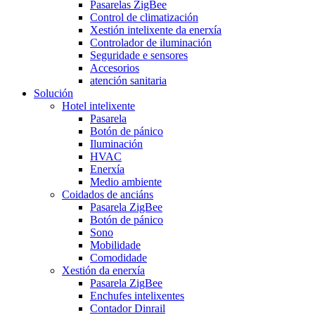
Pasarelas ZigBee
Control de climatización
Xestión intelixente da enerxía
Controlador de iluminación
Seguridade e sensores
Accesorios
atención sanitaria
Solución
Hotel intelixente
Pasarela
Botón de pánico
Iluminación
HVAC
Enerxía
Medio ambiente
Coidados de anciáns
Pasarela ZigBee
Botón de pánico
Sono
Mobilidade
Comodidade
Xestión da enerxía
Pasarela ZigBee
Enchufes intelixentes
Contador Dinrail